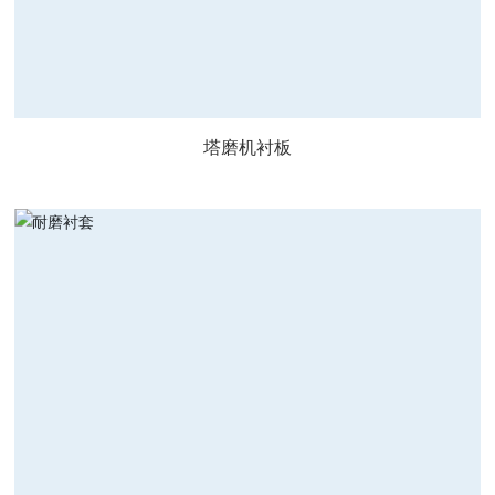
塔磨机衬板