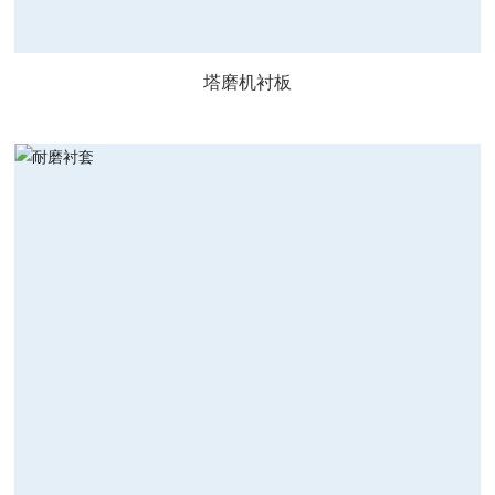
塔磨机衬板