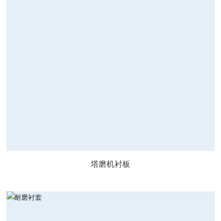
塔磨机衬板